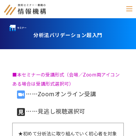
分析法バリデーション超入門
セミナー
書籍
通信教育
(テキスト郵送)
■本セミナーの受講形式（会場／Zoom両アイコン
e-ラーニング
ある場合は受講形式選択可）
……Zoomオンライン受講
雑誌
「化学物質管理」
……見逃し視聴選択可
セミナーアーカイブ
動画配信・DVD
★初めて分析法に取り組んでいく初心者を対象
カテゴリー別