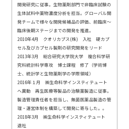
開発研究に従事。生物薬剤部門で非臨床試験の
生体試料中薬物濃度分析を担当。グローバル開
発チームで様々な開発候補品の評価、前臨床～
臨床後期ステージまでの開発を推進。
2010年4月 クオリカプス(株) 入社 硬カプ
セル及びカプセル製剤の研究開発をリード
2013年3月 総合研究大学院大学 複合科学研
究科統計科学専攻 博士課程 修了（学術博
士、統計学と生物薬剤学の学際領域）
2016年１月 ㈱生命科学インスティテュート
へ異動 再生医療等製品の治験薬製造に従事。
製造管理責任者を担当し、無菌医薬品製造の管
理・運営体制を構築して開発に寄与した。。
2018年3月 ㈱生命科学インスティテュート
退社