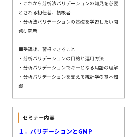
します。配信開始日を過ぎてもメールが届かな
・これから分析法バリデーションの知見を必要
い場合は必ず弊社までご連絡ください。
とされる初任者、初級者
準備出来しだい配信いたしますので開始日
・分析法バリデーションの基礎を学習したい開
が早まる可能性もございます。その場合でも終
発研究者
了日は変わりません。上記例の2/6開催セミナ
ーの場合、2/8から開始となっても2/17まで視
■受講後、習得できること
聴可能です。
・分析バリデーションの目的と運用方法
GWや年末年始・お盆期間などを挟む場合、
・分析バリデーションでキーとなる用語の理解
それに応じて弊社の標準配信期間設定を延長し
・分析バリデーションを支える統計学の基本知
ます。
識
原則、配信期間の延長はいたしません。
万一、見逃し視聴の提供ができなくなった
場合、（見逃し視聴あり）の方の受講料は（見
セミナー内容
逃し視聴なし）の受講料に準じますので、ご了
承ください。
１．バリデーションとGMP