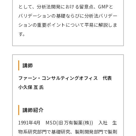
として、分析法開発における留意点、GMPと
講師派遣
バリデーションの基礎ならびに分析法バリデー
(社内研修)
ションの重要ポイントについて平易に解説しま
コラム・取材
す。
FAQ/問い合わせ先
お申し込み・振込要領
講師
商品企画リクエスト
ファーン・コンサルティングオフィス 代表
小久保 亙 氏
メルマガ登録
セミナー会場アクセス
講師紹介
1991年4月 MSD(旧 万有製薬(株)) 入社 生
物系研究部門で基礎研究、製剤開発部門で製剤