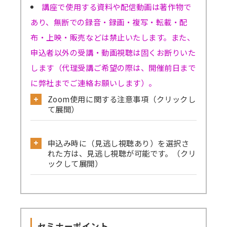
講座で使用する資料や配信動画は著作物で
あり、無断での録音・録画・複写・転載・配
布・上映・販売などは禁止いたします。また、
申込者以外の受講・動画視聴は固くお断りいた
します（代理受講ご希望の際は、開催前日まで
に弊社までご連絡お願いします）。
Zoom使用に関する注意事項（クリックし
て展開）
公式サイトから必ず事前のテストミーティ
申込み時に（見逃し視聴あり）を選択さ
ングをお試しください。
れた方は、見逃し視聴が可能です。（クリ
→
確認はこちら
ックして展開）
→Skype／Teams／LINEなど別のミーティン
見逃し視聴ありでお申込みされた方は、セ
グアプリが起動していると、Zoomで音声が聞
ミナーの録画動画を一定期間視聴可能です。
こえない、カメラ・マイクが使えないなどの事
セミナーを復習したい方、当日の受講が難
象が起きる可能性がございます。お手数です
セミナーポイント