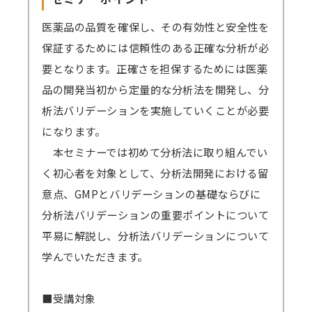
しい方、期間内であれば動画を何度も視聴でき
が、これらのアプリは閉じた状態にてZoomに
ます。
医薬品の品質を確保し、その有効性と安全性を
ご参加ください。
原則、遅くとも開催4営業日後までに録画動
保証するためには信頼性のある正確な分析が必
→
音声が聞こえない場合の対処例
画の配信を開始します（一部、編集加工しま
要となります。正確さを担保するためには医薬
す）。
品の開発当初から定量的な分析法を開発し、分
Zoomアプリのインストール、Zoomへの
視聴期間はセミナー開催日から4営業日後を
析法バリデーションを実施していくことが必要
サインアップをせずブラウザからの参加も可能
起点に1週間となります。
になります。
です。
ex）2/6（月）開催 セミナー → 2/10（金）ま
本セミナーでは初めて分析法に取り組んでい
→
参加方法はこちら
でに配信開始 → 2/17（金）まで視聴可能
く初心者を対象として、分析法開発における留
→一部のブラウザは音声が聞こえないなどの不
→見逃し視聴について、 こちらから問題なく
意点、GMPとバリデーションの基礎ならびに
具合が起きる可能性があります。
視聴できるかご確認ください。（テスト視聴動
分析法バリデーションの重要ポイントについて
対応ブラウザ
をご確認の上、必ず事前の
テ
画へ）パスワード「123456」
平易に解説し、分析法バリデーションについて
ストミーティング
をお願いします。
学んでいただきます。
（iOSやAndroidOS ご利用の場合は、アプリ
＜見逃し視聴ご案内の流れ・配信期間詳細＞
インストールが必須となります）
メールにて視聴用URL・パスワードを配信
■受講対象