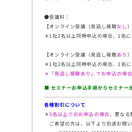
＊本テーマ関連のご活動：
●受講料：
バイオ×AI特許に関する情報発信（https:/
【オンライン受講（見逃し視聴
なし
）
医療AI分野の研究：日本薬学会第1
＊1社2名以上同時申込の場合、1名につ
【オンライン受講（見逃し視聴
あり
）
＊1社2名以上同時申込の場合、1名につ
＊「見逃し視聴あり」でお申込の場
■ セミナーお申込手順からセミナー
各種割引について
＊
5名以上でのお申込の場合
、更なる
ご希望の方は、以下より別途お問い