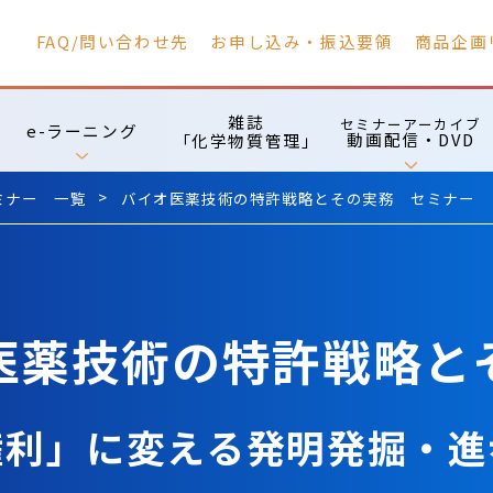
FAQ/問い合わせ先
お申し込み・振込要領
商品企画
雑誌
セミナーアーカイブ
e-ラーニング
動画配信・DVD
「化学物質管理」
ミナー 一覧
バイオ医薬技術の特許戦略とその実務 セミナー
医薬技術の特許戦略と
利」に変える発明発掘・進