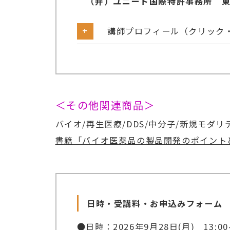
（弁）ユニード国際特許事務所 東
講師プロフィール（クリック
＊ご略歴：
2000年広島大学生物生産学部卒業
所。2005年～2019年 北陸先端
＜その他関連商品＞
業診断士登録。 現在、弁理士法人ユ
バイオ/再生医療/DDS/中分子/新規モダリ
行っている。遺伝子解析サービスを実施
書籍「バイオ医薬品の製品開発のポイント
＊ご専門および得意な分野・研究：
・バイオ／化学／医薬／医療機器分
・中小企業の知的資産経営支援
日時・受講料・お申込みフォーム
・ライセンス／共同研究・共同開発
●日時：2026年9月28日(月) 13: