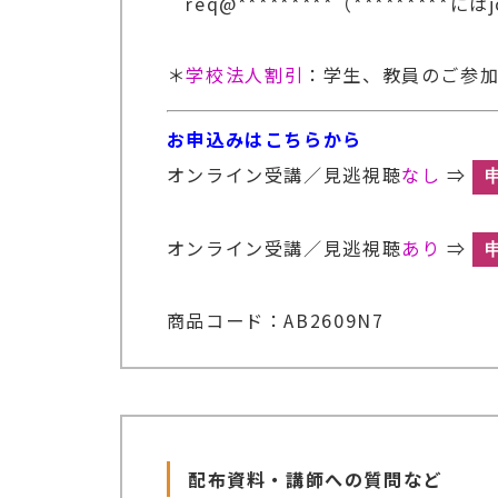
req@*********（*********に
＊
学校法人割引
：学生、教員のご参加
お申込みはこちらから
オンライン受講／見逃視聴
なし
⇒
オンライン受講／見逃視聴
あり
⇒
商品コード：AB2609N7
配布資料・講師への質問など