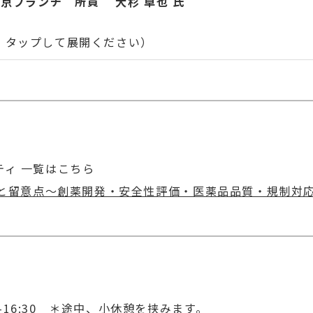
京ブランチ 所員 大杉 卓也 氏
・タップして展開ください）
、2002年北陸先端科学技術大学院大学 材料科学研究科
科学技術大学院大学特許アドバイザーを兼務。2012年名古
ニード国際特許事務所に勤務する傍ら、大学院博士課程に
ティ 一覧はこちら
するNPO法人Kodokodoの理事。
と留意点～創薬開発・安全性評価・医薬品品質・規制対
野の特許実務（国内外出願、OA対応、権利化）
等の技術契約（知財観点）
00-16:30 ＊途中、小休憩を挟みます。