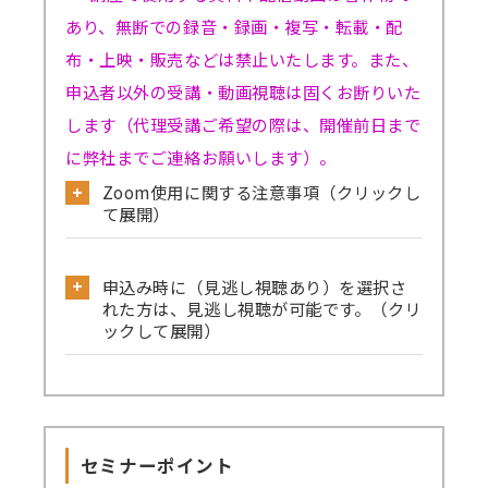
あり、無断での録音・録画・複写・転載・配
布・上映・販売などは禁止いたします。また、
申込者以外の受講・動画視聴は固くお断りいた
します（代理受講ご希望の際は、開催前日まで
に弊社までご連絡お願いします）。
Zoom使用に関する注意事項（クリックし
て展開）
公式サイトから必ず事前のテストミーティ
申込み時に（見逃し視聴あり）を選択さ
ングをお試しください。
れた方は、見逃し視聴が可能です。（クリ
→
確認はこちら
ックして展開）
→Skype／Teams／LINEなど別のミーティン
見逃し視聴ありでお申込みされた方は、セ
グアプリが起動していると、Zoomで音声が聞
ミナーの録画動画を一定期間視聴可能です。
こえない、カメラ・マイクが使えないなどの事
セミナーを復習したい方、当日の受講が難
象が起きる可能性がございます。お手数です
セミナーポイント
しい方、期間内であれば動画を何度も視聴でき
が、これらのアプリは閉じた状態にてZoomに