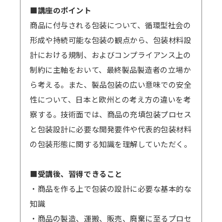
ます。
■講座のポイント
ご参加ください。
原則、遅くとも開催4営業日後までに録画動
商品に付与される包装について、循環型社会の
→
音声が聞こえない場合の対処例
画の配信を開始します（一部、編集加工しま
形成や持続可能な包装の観点から、包装材料設
す）。
計における規制、およびコンプライアンス上の
Zoomアプリのインストール、Zoomへの
視聴期間はセミナー開催日から4営業日後を
制約に主軸をおいて、最終製品製造者の立場か
サインアップをせずブラウザからの参加も可能
起点に1週間となります。
ら考える。また、製品包装の広い意味での安全
です。
ex）2/6（月）開催 セミナー → 2/10（金）ま
性について、日本と欧州との考え方の違いを考
→
参加方法はこちら
でに配信開始 → 2/17（金）まで視聴可能
察する。技術面では、商品の充填包装プロセス
→一部のブラウザは音声が聞こえないなどの不
→見逃し視聴について、 こちらから問題なく
と包装設計に必要な開発要件や代表的包装材料
具合が起きる可能性があります。
視聴できるかご確認ください。（テスト視聴動
の包装形態に関する知識を理解していただく。
対応ブラウザ
をご確認の上、必ず事前の
テ
画へ）パスワード「123456」
ストミーティング
をお願いします。
■受講後、習得できること
（iOSやAndroidOS ご利用の場合は、アプリ
＜見逃し視聴ご案内の流れ・配信期間詳細＞
・商品を作る上で包装の設計に必要な基本的な
インストールが必須となります）
メールにて視聴用URL・パスワードを配信
知識
します。配信開始日を過ぎてもメールが届かな
・商品の製造、運搬、販売、廃棄に至るプロセ