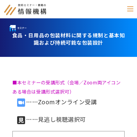
食品・日用品の包装材料に関する規制と基本知
セミナー
識および持続可能な包装設計
書籍
通信教育
(テキスト郵送)
■本セミナーの受講形式（会場／Zoom両アイコン
e-ラーニング
ある場合は受講形式選択可）
雑誌
……Zoomオンライン受講
「化学物質管理」
セミナーアーカイブ
……見逃し視聴選択可
動画配信・DVD
カテゴリー別