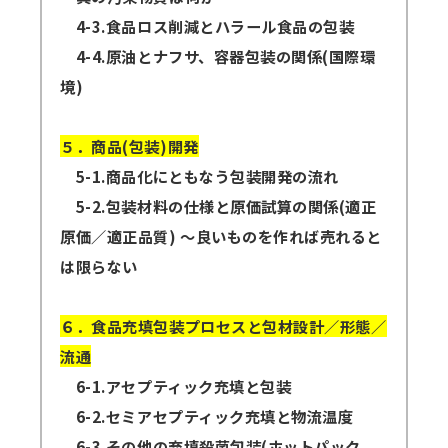
4-3.食品ロス削減とハラール食品の包装
4-4.原油とナフサ、容器包装の関係(国際環
境)
５．商品(包装)開発
5-1.商品化にともなう包装開発の流れ
5-2.包装材料の仕様と原価試算の関係(適正
原価／適正品質) ～良いものを作れば売れると
は限らない
６．食品充填包装プロセスと包材設計／形態／
流通
6-1.アセプティック充填と包装
6-2.セミアセプティック充填と物流温度
6-3.その他の充填殺菌包装(ホットパック、