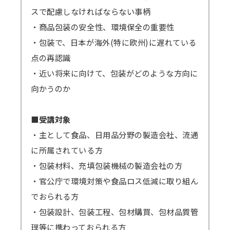
い場合は必ず弊社までご連絡ください。
スで配慮しなければならない事柄
準備出来しだい配信いたしますので開始日
・商品包装の安全性、環境保全の重要性
が早まる可能性もございます。その場合でも終
・包装で、日本が海外(特に欧州)に遅れている
了日は変わりません。上記例の2/6開催セミナ
点の再認識
ーの場合、2/8から開始となっても2/17まで視
・近い将来に向けて、包装がどのような方向に
聴可能です。
向かうのか
GWや年末年始・お盆期間などを挟む場合、
それに応じて弊社の標準配信期間設定を延長し
■受講対象
ます。
・主として食品、日用品分野の製造会社、流通
原則、配信期間の延長はいたしません。
に所属されている方
万一、見逃し視聴の提供ができなくなった
・包装材料、充填包装機械の製造会社の方
場合、（見逃し視聴あり）の方の受講料は（見
・官公庁で環境対策や食品ロス低減に取り組ん
逃し視聴なし）の受講料に準じますので、ご了
でおられる方
承ください。
・包装設計、包装工程、包材購買、包材品質管
理等に携わっておられる方