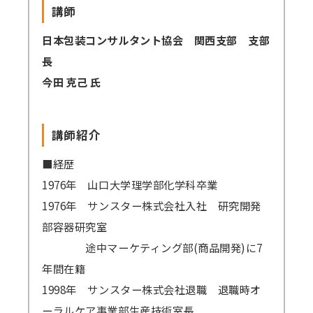
講師
講師派遣
日本包装コンサルタント協会 関西支部 支部
(社内研修)
長
コラム・取材
今田 克己 氏
FAQ/問い合わせ先
講師紹介
お申し込み・振込要領
■経歴
商品企画リクエスト
1976年 山口大学理学部化学科卒業
メルマガ登録
1976年 サンスター株式会社入社 研究開発
部容器研究室
セミナー会場アクセス
途中マーケティング部(商品開発)に7
年間在籍
1998年 サンスター株式会社退職 退職時オ
ーラルケア事業部生産技術室長