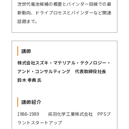
次世代電池候補の概要とバインダー目線での最
新動向、ドライプロセスとバインダーなど関連
講師派遣
(社内研修)
話題まで。
コラム・取材
FAQ/問い合わせ先
講師
お申し込み・振込要領
株式会社スズキ・マテリアル・テクノロジー・
商品企画リクエスト
アンド・コンサルティング 代表取締役社長
鈴木 孝典 氏
メルマガ登録
セミナー会場アクセス
講師紹介
1986-1989
呉羽化学工業株式会社 PPSプ
ラントスタートアップ