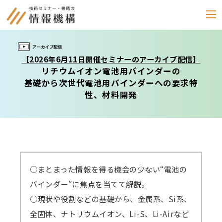
セミナー
【2026年6月11日開催セミナーのアーカイブ配信】
リチウムイオン電池用バインダーの
書籍
基礎から次世代電池用バインダーへの要求特
性、材料開発
通信教育
(テキスト郵送)
e-ラーニング
雑誌
「化学物質管理」
○まとまった情報を得る機会の少ない“電池の
バインダー”に焦点を当てて解説。
セミナーアーカイブ
○現状や役割などの基礎から、金属系、Si系、
動画配信・DVD
全固体、ナトリウムイオン、Li-S、Li-Airなど
カテゴリー別