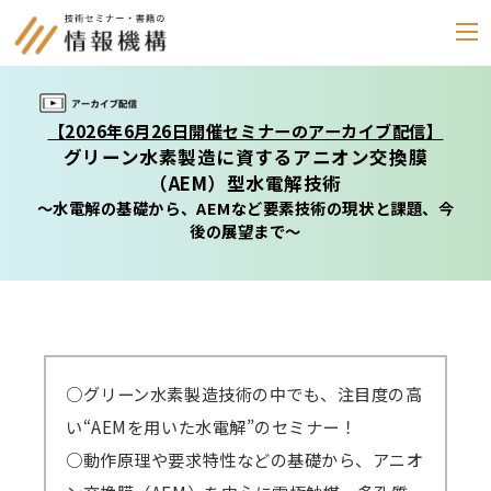
セミナー
【2026年6月26日開催セミナーのアーカイブ配信】
グリーン水素製造に資するアニオン交換膜
書籍
（AEM）型水電解技術
～水電解の基礎から、AEMなど要素技術の現状と課題、今
通信教育
後の展望まで～
(テキスト郵送)
e-ラーニング
雑誌
「化学物質管理」
○グリーン水素製造技術の中でも、注目度の高
セミナーアーカイブ
い“AEMを用いた水電解”のセミナー！
動画配信・DVD
○動作原理や要求特性などの基礎から、アニオ
カテゴリー別