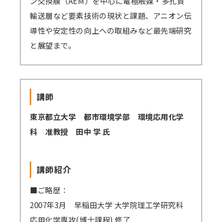
ン交換膜（AEM）を中心に電極触媒・多孔質
輸送層など要素技術の現状と課題、アニオン伝
講師派遣
導性や安定性の向上への取組みなど最先端研究
(社内研修)
と展望まで。
コラム・取材
FAQ/問い合わせ先
講師
お申し込み・振込要領
東京都立大学 都市環境学部 環境応用化学
商品企画リクエスト
科 准教授 田中 学 氏
メルマガ登録
セミナー会場アクセス
講師紹介
■ご略歴：
2007年3月 早稲田大学 大学院理工学研究科
応用化学専攻(博士課程) 修了