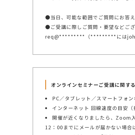
●当日、可能な範囲でご質問にお答
●ご受講に際しご質問・要望などご
req@*********（*********には
オンラインセミナーご受講に関す
PC／タブレット／スマートフォン
インターネット 回線速度の目安（推
開催が近くなりましたら、Zoom
12：00までにメールが届かない場