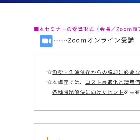
■本セミナーの受講形式（会場／Zoom
……Zoomオンライン受講
☆
魚粉・魚油依存からの脱却に必要な
☆本講座では、
コスト最適化と環境
各種課題解決に向けたヒント
を共