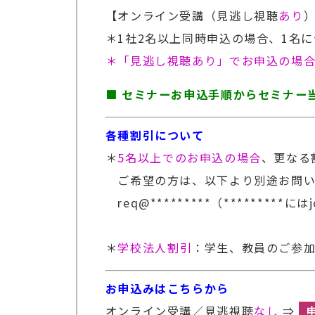
【オンライン受講（見逃し視聴
あり
）
＊1社2名以上同時申込の場合、1名につ
＊「見逃し視聴あり」でお申込の場
■ セミナーお申込手順からセミナー
各種割引について
＊
5名以上でのお申込の場合
、更なる
ご希望の方は、以下より別途お問い
req@*********（*********に
＊
学校法人割引
：学生、教員のご参加
お申込みはこちらから
オンライン受講／見逃視聴
なし
⇒