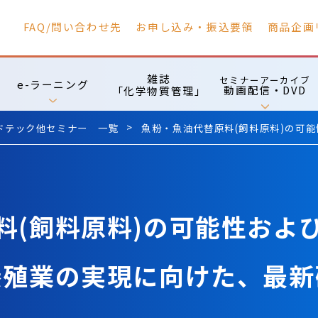
FAQ/問い合わせ先
お申し込み・振込要領
商品企画
雑誌
セミナーアーカイブ
e-ラーニング
動画配信・DVD
「化学物質管理」
ドテック他セミナー 一覧
魚粉・魚油代替原料(飼料原料)の可
料(飼料原料)の可能性およ
養殖業の実現に向けた、最新