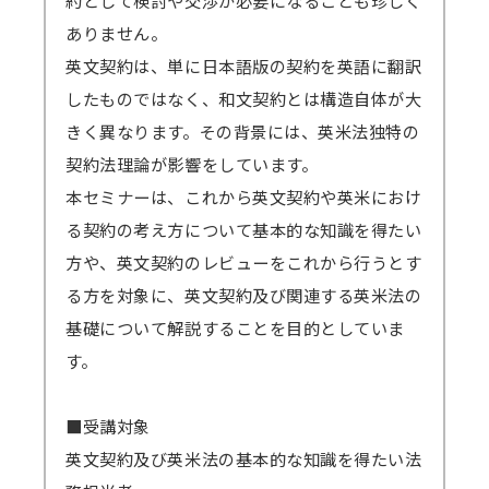
約として検討や交渉が必要になることも珍しく
サインアップをせずブラウザからの参加も可能
起点に1週間となります。
ありません。
です。
ex）2/6（月）開催 セミナー → 2/10（金）ま
英文契約は、単に日本語版の契約を英語に翻訳
→
参加方法はこちら
でに配信開始 → 2/17（金）まで視聴可能
したものではなく、和文契約とは構造自体が大
→一部のブラウザは音声が聞こえないなどの不
→見逃し視聴について、 こちらから問題なく
きく異なります。その背景には、英米法独特の
具合が起きる可能性があります。
視聴できるかご確認ください。（テスト視聴動
契約法理論が影響をしています。
対応ブラウザ
をご確認の上、必ず事前の
テ
画へ）パスワード「123456」
本セミナーは、これから英文契約や英米におけ
ストミーティング
をお願いします。
る契約の考え方について基本的な知識を得たい
（iOSやAndroidOS ご利用の場合は、アプリ
＜見逃し視聴ご案内の流れ・配信期間詳細＞
方や、英文契約のレビューをこれから行うとす
インストールが必須となります）
メールにて視聴用URL・パスワードを配信
る方を対象に、英文契約及び関連する英米法の
します。配信開始日を過ぎてもメールが届かな
基礎について解説することを目的としていま
い場合は必ず弊社までご連絡ください。
す。
準備出来しだい配信いたしますので開始日
が早まる可能性もございます。その場合でも終
■受講対象
了日は変わりません。上記例の2/6開催セミナ
英文契約及び英米法の基本的な知識を得たい法
ーの場合、2/8から開始となっても2/17まで視