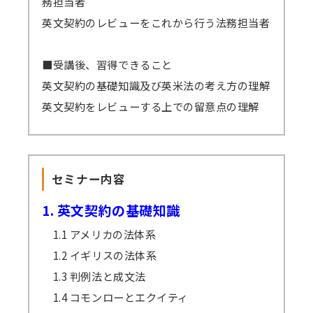
務担当者
聴可能です。
英文契約のレビューをこれから行う法務担当者
GWや年末年始・お盆期間などを挟む場合、
それに応じて弊社の標準配信期間設定を延長し
■受講後、習得できること
ます。
英文契約の基礎知識及び英米法の考え方の理解
原則、配信期間の延長はいたしません。
英文契約をレビューする上での留意点の理解
万一、見逃し視聴の提供ができなくなった
場合、（見逃し視聴あり）の方の受講料は（見
逃し視聴なし）の受講料に準じますので、ご了
セミナー内容
承ください。
1. 英文契約の基礎知識
1.1 アメリカの法体系
1.2 イギリスの法体系
1.3 判例法と成文法
1.4 コモンローとエクイティ