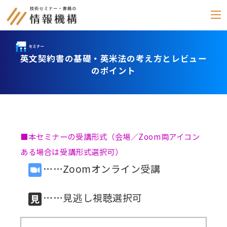
英文契約書の基礎・英米法の考え方とレビュー
セミナー
のポイント
書籍
通信教育
(テキスト郵送)
■本セミナーの受講形式（会場／Zoom両アイコン
e-ラーニング
ある場合は受講形式選択可）
雑誌
……Zoomオンライン受講
「化学物質管理」
セミナーアーカイブ
……見逃し視聴選択可
動画配信・DVD
カテゴリー別