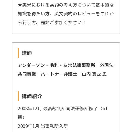
★英米における契約の考え方について基本的な
知識を得たい方、英文契約のレビューをこれか
講師派遣
(社内研修)
ら行う方、是非ご参加ください！
コラム・取材
FAQ/問い合わせ先
講師
お申し込み・振込要領
アンダーソン・毛利・友常法律事務所 外国法
商品企画リクエスト
共同事業 パートナー弁護士 山内 真之 氏
メルマガ登録
講師紹介
セミナー会場アクセス
2008年12月 最高裁判所司法研修所修了（61
期）
2009年1月 当事務所入所