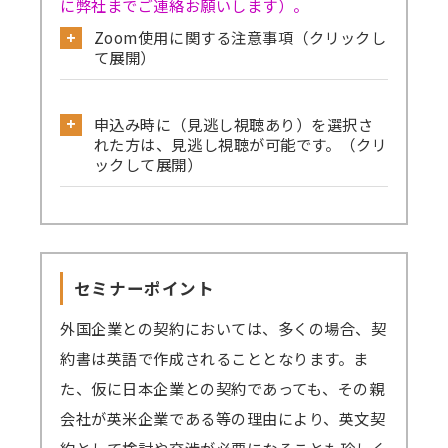
に弊社までご連絡お願いします）。
Zoom使用に関する注意事項（クリックし
て展開）
公式サイトから必ず事前のテストミーティ
申込み時に（見逃し視聴あり）を選択さ
ングをお試しください。
れた方は、見逃し視聴が可能です。（クリ
→
確認はこちら
ックして展開）
→Skype／Teams／LINEなど別のミーティン
見逃し視聴ありでお申込みされた方は、セ
グアプリが起動していると、Zoomで音声が聞
ミナーの録画動画を一定期間視聴可能です。
こえない、カメラ・マイクが使えないなどの事
セミナーを復習したい方、当日の受講が難
象が起きる可能性がございます。お手数です
セミナーポイント
しい方、期間内であれば動画を何度も視聴でき
が、これらのアプリは閉じた状態にてZoomに
ます。
外国企業との契約においては、多くの場合、契
ご参加ください。
原則、遅くとも開催4営業日後までに録画動
約書は英語で作成されることとなります。ま
→
音声が聞こえない場合の対処例
画の配信を開始します（一部、編集加工しま
た、仮に日本企業との契約であっても、その親
す）。
会社が英米企業である等の理由により、英文契
Zoomアプリのインストール、Zoomへの
視聴期間はセミナー開催日から4営業日後を