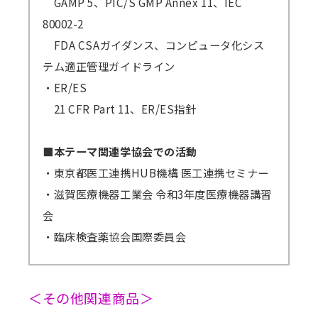
GAMP 5、PIC/S GMP Annex 11、IEC
80002-2
FDA CSAガイダンス、コンピュータ化シス
テム適正管理ガイドライン
・ER/ES
21 CFR Part 11、ER/ES指針
■本テーマ関連学協会での活動
・東京都医工連携HUB機構 医工連携セミナー
・滋賀医療機器工業会 令和3年度医療機器講習
会
・臨床検査薬協会国際委員会
＜その他関連商品＞