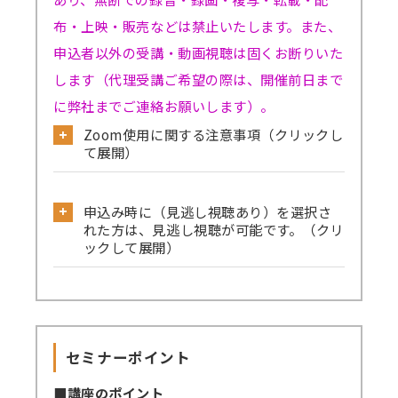
布・上映・販売などは禁止いたします。また、
申込者以外の受講・動画視聴は固くお断りいた
します（代理受講ご希望の際は、開催前日まで
に弊社までご連絡お願いします）。
Zoom使用に関する注意事項（クリックし
て展開）
公式サイトから必ず事前のテストミーティ
申込み時に（見逃し視聴あり）を選択さ
ングをお試しください。
れた方は、見逃し視聴が可能です。（クリ
→
確認はこちら
ックして展開）
→Skype／Teams／LINEなど別のミーティン
見逃し視聴ありでお申込みされた方は、セ
グアプリが起動していると、Zoomで音声が聞
ミナーの録画動画を一定期間視聴可能です。
こえない、カメラ・マイクが使えないなどの事
セミナーを復習したい方、当日の受講が難
象が起きる可能性がございます。お手数です
セミナーポイント
しい方、期間内であれば動画を何度も視聴でき
が、これらのアプリは閉じた状態にてZoomに
ます。
■講座のポイント