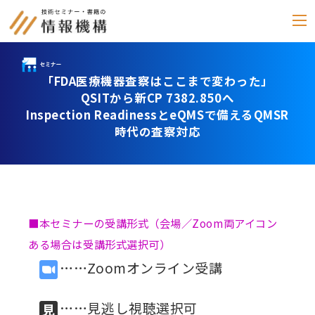
「FDA医療機器査察はここまで変わった」
セミナー
QSITから新CP 7382.850へ
Inspection ReadinessとeQMSで備えるQMSR
書籍
時代の査察対応
通信教育
(テキスト郵送)
e-ラーニング
■本セミナーの受講形式（会場／Zoom両アイコン
雑誌
「化学物質管理」
ある場合は受講形式選択可）
……Zoomオンライン受講
セミナーアーカイブ
動画配信・DVD
……見逃し視聴選択可
カテゴリー別