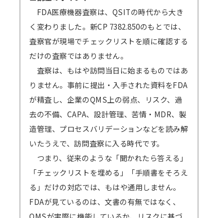
ご参加ください。
原則、遅くとも開催4営業日後までに録画動
FDA医療機器査察は、QSITの時代から大き
→
音声が聞こえない場合の対処例
画の配信を開始します（一部、編集加工しま
く変わりました。新CP 7382.850のもとでは、
す）。
査察官が現場でチェックリストを順に確認する
Zoomアプリのインストール、Zoomへの
視聴期間はセミナー開催日から4営業日後を
だけの査察ではありません。
サインアップをせずブラウザからの参加も可能
起点に1週間となります。
査察は、もはや訪問当日に始まるものではあ
です。
ex）2/6（月）開催 セミナー → 2/10（金）ま
りません。事前に提出・入手された資料をFDA
→
参加方法はこちら
でに配信開始 → 2/17（金）まで視聴可能
が精査し、企業のQMS上の弱点、リスク、過
→一部のブラウザは音声が聞こえないなどの不
→見逃し視聴について、 こちらから問題なく
去の不備、CAPA、設計管理、苦情・MDR、製
具合が起きる可能性があります。
視聴できるかご確認ください。（テスト視聴動
造管理、プロセスバリデーションなどを読み解
対応ブラウザ
をご確認の上、必ず事前の
テ
画へ）パスワード「123456」
いたうえで、訪問査察に入る時代です。
ストミーティング
をお願いします。
つまり、従来のような「聞かれたら答える」
（iOSやAndroidOS ご利用の場合は、アプリ
＜見逃し視聴ご案内の流れ・配信期間詳細＞
「チェックリストを埋める」「手順書をそろえ
インストールが必須となります）
メールにて視聴用URL・パスワードを配信
る」だけの対応では、もはや通用しません。
します。配信開始日を過ぎてもメールが届かな
FDAが見ているのは、文書の有無ではなく、
い場合は必ず弊社までご連絡ください。
QMSが実際に機能しているか、リスクに基づ