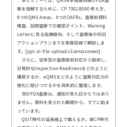
本セミナーでは、QMSR本格適用後のFDA査
察を理解するために、CP 7382.850の考え方、
6つのQMS Areas、4つのOAFRs、査察前資料
精査、訪問査察での確認ポイント、Warning
Letterに見る指摘傾向、そして査察後の90日
アクションプランまでを実務目線で解説しま
す。[ppl-ai-file-upload.s3.amazonaws]
さらに、従来型の査察直前対応から脱却し、
日常的なInspection Readinessをどのように
構築するか、eQMSをどのように査察対応力の
強化に結びつけるかを具体的に整理します。
次のFDA査察は、通知が来た日からではあり
ません。資料を見られた瞬間から、すでに始ま
っています。
QSIT時代の延長線上で備えるか。新CP時代