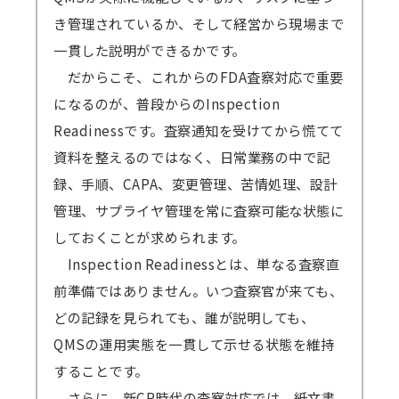
準備出来しだい配信いたしますので開始日
き管理されているか、そして経営から現場まで
が早まる可能性もございます。その場合でも終
一貫した説明ができるかです。
了日は変わりません。上記例の2/6開催セミナ
だからこそ、これからのFDA査察対応で重要
ーの場合、2/8から開始となっても2/17まで視
になるのが、普段からのInspection
聴可能です。
Readinessです。査察通知を受けてから慌てて
GWや年末年始・お盆期間などを挟む場合、
資料を整えるのではなく、日常業務の中で記
それに応じて弊社の標準配信期間設定を延長し
録、手順、CAPA、変更管理、苦情処理、設計
ます。
管理、サプライヤ管理を常に査察可能な状態に
原則、配信期間の延長はいたしません。
しておくことが求められます。
万一、見逃し視聴の提供ができなくなった
Inspection Readinessとは、単なる査察直
場合、（見逃し視聴あり）の方の受講料は（見
前準備ではありません。いつ査察官が来ても、
逃し視聴なし）の受講料に準じますので、ご了
どの記録を見られても、誰が説明しても、
承ください。
QMSの運用実態を一貫して示せる状態を維持
することです。
さらに、新CP時代の査察対応では、紙文書