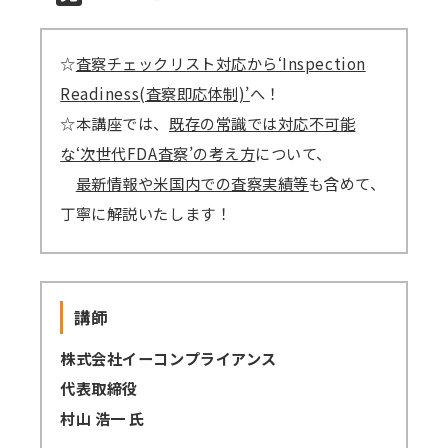
講師派遣
☆
査察チェックリスト対応から‘Inspection
(社内研修)
Readiness(査察即応体制)’
へ！
コラム・取材
☆本講座では、
既存の常識では対応不可能
な‘次世代FDA査察’の考え方
について、
FAQ/問い合わせ先
最新情報や米国内での査察実績等
も含めて、
お申し込み・振込要領
丁寧に解説いたします！
商品企画リクエスト
メルマガ登録
講師
セミナー会場アクセス
株式会社イーコンプライアンス
代表取締役
村山 浩一 氏