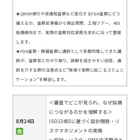
★QMSR移行や非通知査察など変化するFDA査察にどう
備えるか。査察前準備から頻出質問、工程ツアー、483
指摘傾向まで、実際の査察対応実務を流れに沿って整理
します。
★FDA査察・模擬査察に通訳として多数同席してきた講
師が、査察官とのやり取り、誤解を招きやすい回答、通
訳を介する際の注意点など“現場で実際に起こるコミュニ
ケーション”を解説します。
＜審査でどこが見られ、なぜ指摘
につながるのかを理解する＞
8月24日
ISO13485に基づく設計開発・リ
スクマネジメントの実務
～設計・リスク・QMSの不整合と