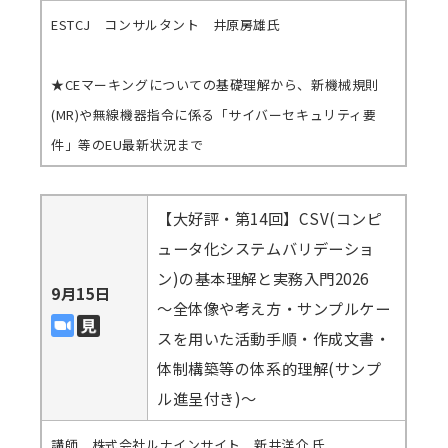
ESTCJ コンサルタント 井原房雄氏
★CEマーキングについての基礎理解から、新機械規則
(MR)や無線機器指令に係る「サイバーセキュリティ要
件」等のEU最新状況まで
【大好評・第14回】CSV(コンピ
ュータ化システムバリデーショ
ン)の基本理解と実務入門2026
9月15日
～全体像や考え方・サンプルケー
スを用いた活動手順・作成文書・
体制構築等の体系的理解(サンプ
ル進呈付き)～
講師 株式会社ルナインサイト 新井洋介 氏