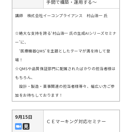
手間で構築・運用する～
講師 株式会社イーコンプライアンス 村山浩一 氏
☆絶大な支持を誇る‘村山浩一 氏の生成AIシリーズセミナ
ー’に、
‘医療機器QMS’を主題としたテーマが満を持して登
場！
☆QMSや品質保証部門に配属されたばかりの担当者様は
もちろん、
設計・製造・薬事関連の担当者様等々、幅広い方ご参
加をお待ちしております！
9月15日
ＣＥマーキング対応セミナー