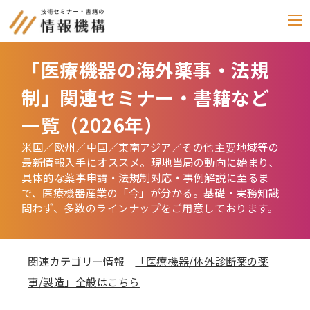
「医療機器の海外薬事・法規
セミナー
制」関連セミナー・書籍など
書籍
一覧（2026年）
通信教育
米国／欧州／中国／東南アジア／その他主要地域等の
(テキスト郵送)
最新情報入手にオススメ。現地当局の動向に始まり、
具体的な薬事申請・法規制対応・事例解説に至るま
e-ラーニング
で、医療機器産業の「今」が分かる。基礎・実務知識
問わず、多数のラインナップをご用意しております。
雑誌
「化学物質管理」
関連カテゴリー情報
「医療機器/体外診断薬の薬
セミナーアーカイブ
動画配信・DVD
事/製造」全般はこちら
カテゴリー別