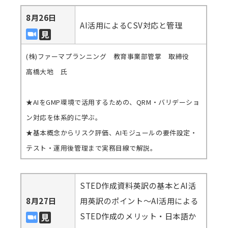
8月26日
AI活用によるCSV対応と管理
(株)ファーマプランニング 教育事業部管掌 取締役
高橋大地 氏
★AIをGMP環境で活用するための、QRM・バリデーショ
ン対応を体系的に学ぶ。
★基本概念からリスク評価、AIモジュールの要件設定・
テスト・運用後管理まで実務目線で解説。
STED作成資料英訳の基本とAI活
8月27日
用英訳のポイント～AI活用による
STED作成のメリット・日本語か