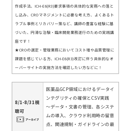
作成手法、ICH-E6(R3)要求事項の具体的な実務への落と
し込み、CROマネジメントに必要な考え方、よくあるト
ラブル事例とリカバリー策など、講師の豊富な経験に基
づいた、円滑な治験・臨床開発業務遂行のための実践講
座です！
★CROの選定・管理業務においてコスト増や品質管理に
課題を感じている方、ICH-E6(R3)改訂に伴う具体的なオ
ーバーサイトの実施方法を確認したい方などに！
医薬品GCP領域におけるデータイ
ンテグリティの確保とCSV実践
8/1-8/31視
～データ・文書の管理、各システ
聴可
ムの導入、クラウド利用時の留意
点、関連規制・ガイドラインの最