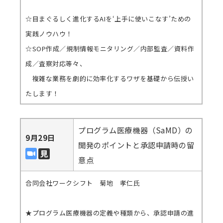
☆目まぐるしく進化するAIを‘上手に使いこなす’ための
実践ノウハウ！
☆SOP作成／規制情報モニタリング／内部監査／資料作
成／査察対応等々、
複雑な業務を劇的に効率化するワザを基礎から伝授い
たします！
プログラム医療機器（SaMD）の
9月29日
開発のポイントと承認申請時の留
意点
合同会社ワークシフト 菊地 孝仁氏
★プログラム医療機器の定義や種類から、承認申請の進