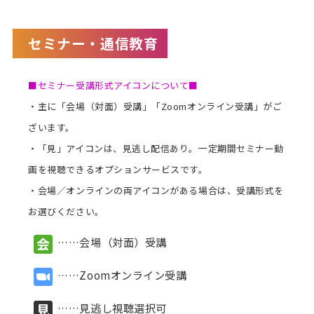
講師派遣
セミナー・通信教育
(社内研修)
コラム・取材
■セミナー受講形式アイコンについて■
・主に「会場（対面）受講」「Zoomオンライン受講」がご
FAQ/問い合わせ先
ざいます。
お申し込み・振込要領
・「見」アイコンは、見逃し配信あり。一定期間セミナー動
画を視聴できるオプションサービスです。
商品企画リクエスト
・会場／オンラインの両アイコンがある場合は、受講形式を
メルマガ登録
お選びください。
セミナー会場アクセス
……会場（対面）受講
……Zoomオンライン受講
……見逃し視聴選択可