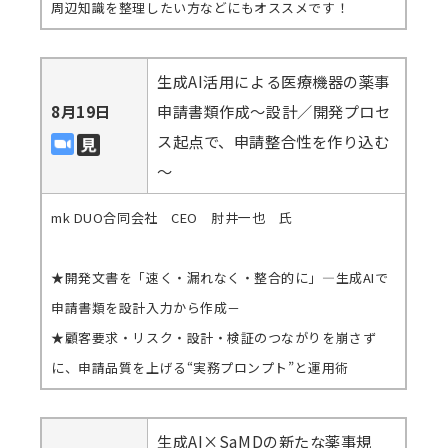
周辺知識を整理したい方などにもオススメです！
生成AI活用による医療機器の薬事
8月19日
申請書類作成～設計／開発プロセ
ス起点で、申請整合性を作り込む
～
mk DUO合同会社 CEO 肘井一也 氏
★開発文書を「速く・漏れなく・整合的に」—生成AIで
申請書類を設計入力から作成－
★顧客要求・リスク・設計・検証のつながりを崩さず
に、申請品質を上げる“実務プロンプト”と運用術
生成AI×SaMDの新たな薬事規