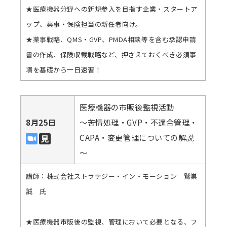
★医療機器分野への新規参入を目指す企業・スタートア
ップ、薬事・保険担当の新任者向け。
★薬事戦略、QMS・GVP、PMDA相談等を含む承認申請
書の作成、保険収載戦略など、押さえておくべき必須事
項を基礎から一日速習！
医療機器の市販後監視活動
8月25日
～苦情処理・GVP・不適合管理・
CAPA・変更管理についての解説
～
講師：株式会社ストラテジー・イン・モーション 鷲巣
誠 氏
★医療機器市販後の監視、管理において必要となる、フ