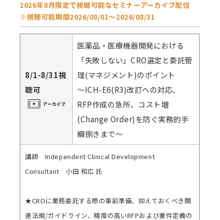
2026年8月限定で視聴可能なセミナーアーカイブ配信
※視聴可能期間2026/08/01～2026/08/31
医薬品・医療機器開発における
「失敗しない」CRO選定と委託管
8/1-8/31視
理(マネジメント)のポイント
聴可
～ICH-E6(R3)改訂への対応、
RFP作成の急所、コスト増
(Change Order)を防ぐ実務的手
綱捌きまで～
講師 Independent Clinical Development
Consultant 小田 和広 氏
★CROに業務委託する際の事前準備、抑えておくべき関
連法規/ガイドライン、精度の高いRFPおよび要件定義の