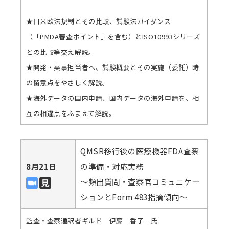
★日米欧法規制とその比較、試験法ガイダンス
（「PMDA審査ポイント」を含む）とISO10993シリーズ
との比較等交え解説。
★開発・薬事担当者へ、試験概要とその実施（委託）時
の留意点をやさしく解説。
★海外データの国内申請、国内データの海外申請を、相
互の相違点をふまえて解説。
QMSR移行後の医療機器FDA査察
8月21日
の準備・対応実務
～頻出質問・査察官コミュニケー
ションとForm 483指摘傾向～
監査・査察通訳者ギルド 伊藤 香子 氏