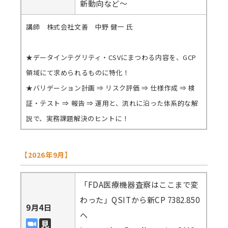
新動向など～
講師 株式会社文善 中野 健一 氏
★データインテグリティ・CSVにまつわる内容を、GCP
領域にて求められるものに特化！
★バリデーション計画 ⇒ リスク評価 ⇒ 仕様作成 ⇒ 検
証・テスト ⇒ 報告 ⇒ 運用と、流れに沿った体系的な解
説で、実務課題解決のヒントに！
【2026年9月】
「FDA医療機器査察はここまで変
わった」QSITから新CP 7382.850
9月4日
へ