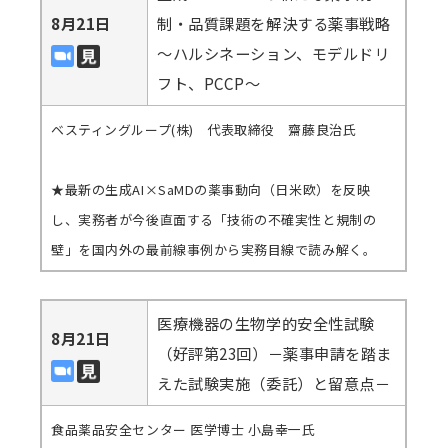
8月21日
制・品質課題を解決する薬事戦略
～ハルシネーション、モデルドリ
フト、PCCP～
ベスティングループ(株) 代表取締役 齋藤良治氏
★最新の生成AI×SaMDの薬事動向（日米欧）を反映
し、実務者が今後直面する「技術の不確実性と規制の
壁」を国内外の最前線事例から実務目線で読み解く。
医療機器の生物学的安全性試験
8月21日
（好評第23回）－薬事申請を踏ま
えた試験実施（委託）と留意点－
食品薬品安全センター 医学博士 小島幸一氏