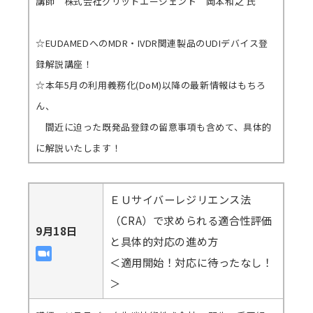
講師 株式会社グリッドエージェント 岡本和之 氏
☆EUDAMEDへのMDR・IVDR関連製品のUDIデバイス登
録解説講座！
☆本年5月の利用義務化(DoM)以降の最新情報はもちろ
ん、
間近に迫った既発品登録の留意事項も含めて、具体的
に解説いたします！
ＥＵサイバーレジリエンス法
（CRA）で求められる適合性評価
9月18日
と具体的対応の進め方
＜適用開始！対応に待ったなし！
＞