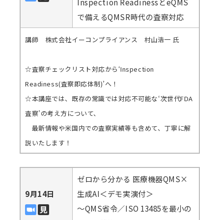
Inspection ReadinessとeQMS
で備えるQMSR時代の査察対応
講師 株式会社イーコンプライアンス 村山浩一 氏
☆査察チェックリスト対応から‘Inspection
Readiness(査察即応体制)’へ！
☆本講座では、既存の常識では対応不可能な‘次世代FDA
査察’の考え方について、
最新情報や米国内での査察実績等も含めて、丁寧に解
説いたします！
ゼロから分かる 医療機器QMS×
9月14日
生成AI＜デモ実演付＞
～QMS省令／ISO 13485を最小の