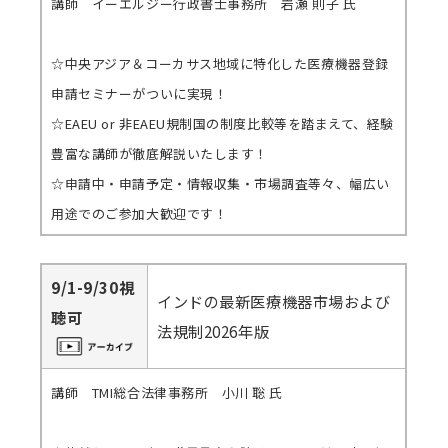
講師 イーエルジー行政書士事務所 岩瀬 則子 氏
☆中央アジア＆コーカサス地域に特化した医療機器登録
申請セミナーがついに実現！
☆EAEU or 非EAEU規制国の制度比較等を踏まえて、経験
豊富な講師が徹底解説いたします！
☆申請中・申請予定・情報収集・市場調査等々、幅広い
用途でのご参加大歓迎です！
9/1-9/30視
インドの最新医療機器市場および
聴可
法規制2026年版
講師 TMI総合法律事務所 小川 聡 氏