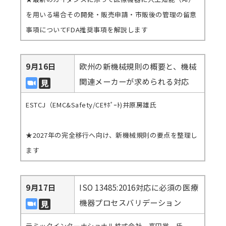
を用いる場合その開発・販売申請・市販後の管理の留意
事項についてFDA推奨事項を解説します
9月16日
欧州の新機械規則の概要と、機械
関連メーカーが求められる対応
ESTCJ（EMC&Safety/CEｻﾎﾟｰﾄ)井原房雄氏
★2027年の完全移行へ向け、新機械規則の要点を整理し
ます
9月17日
ISO 13485:2016対応に必須の医療
機器プロセスバリデーション
元ミックインターナショナル株式会社 高田覚 氏